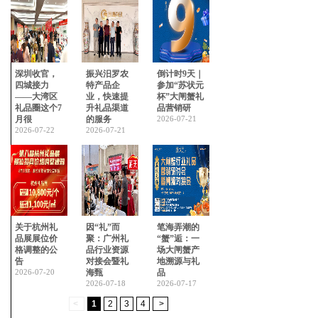
深圳收官，
振兴汨罗农
倒计时9天｜
四城接力
特产品企
参加“苏状元
——大湾区
业，快速提
杯”大闸蟹礼
礼品圈这个7
升礼品渠道
品营销研
月很
的服务
2026-07-21
2026-07-22
2026-07-21
关于杭州礼
因“礼”而
笔海弄潮的
品展展位价
聚：广州礼
“蟹”逅：一
格调整的公
品行业资源
场大闸蟹产
告
对接会暨礼
地溯源与礼
2026-07-20
海甄
品
2026-07-18
2026-07-17
<
1
2
3
4
>