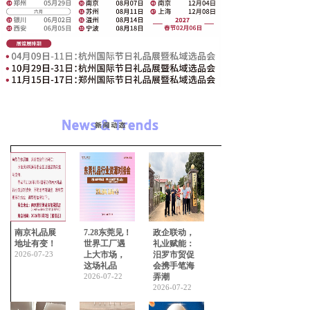
南京礼品展
7.28东莞见！
政企联动，
地址有变！
世界工厂遇
礼业赋能：
2026-07-23
上大市场，
汨罗市贸促
这场礼品
会携手笔海
2026-07-22
弄潮
2026-07-22