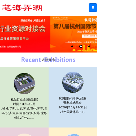
杭州国际节日礼品展
礼品行业
全国巡回展
暨私域选品会
时间：3月--12月
2026年10月29-31日
/长沙/昆明/太原/南通/苏州/南宁/无
杭州国际博览中心
锡/长沙/南京/南昌/深圳/东莞/珠海/
佛山/广州/……