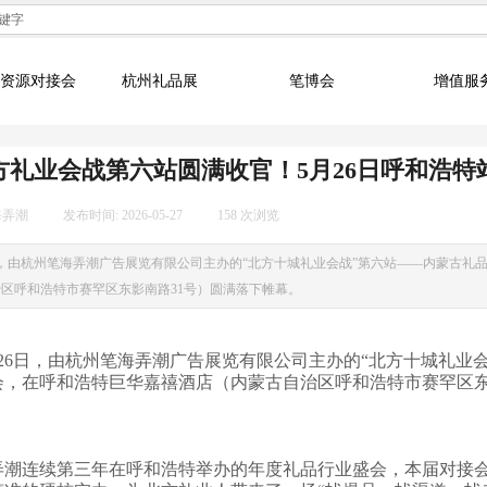
资源对接会
杭州礼品展
笔博会
增值服
方礼业会战第六站圆满收官！5月26日呼和浩特
海弄潮
|
发布时间:
2026-05-27
|
158
次浏览
|
26日，由杭州笔海弄潮广告展览有限公司主办的“北方十城礼业会战”第六站——内蒙古
区呼和浩特市赛罕区东影南路31号）圆满落下帷幕。
5月26日，由杭州笔海弄潮广告展览有限公司主办的“北方十城礼业
会，在呼和浩特巨华嘉禧酒店（内蒙古自治区呼和浩特市赛罕区东
弄潮连续第三年在呼和浩特举办的年度礼品行业盛会，本届对接