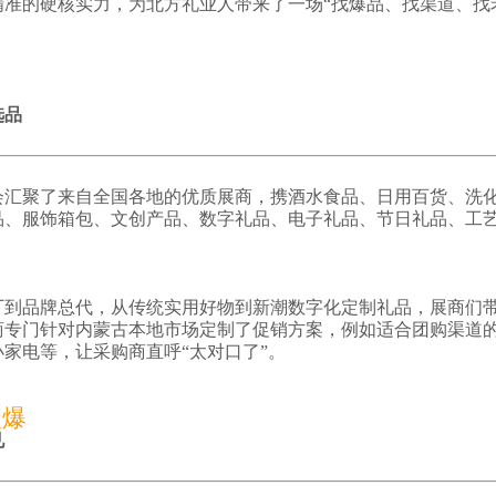
精准的硬核实力，为北方礼业人带来了一场“找爆品、找渠道、找
选品
会汇聚了来自全国各地的优质展商，携酒水食品、日用百货、洗
品、服饰箱包、文创产品、数字礼品、电子礼品、节日礼品、工
厂到品牌总代，从传统实用好物到新潮数字化定制礼品，展商们
商专门针对内蒙古本地市场定制了促销方案，例如适合团购渠道
家电等，让采购商直呼“太对口了”。
火爆
见