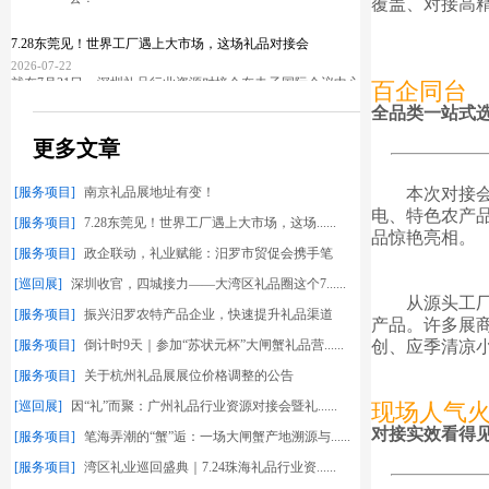
覆盖、对接高
7.28东莞见！世界工厂遇上大市场，这场礼品对接会
2026-07-22
就在7月21日，深圳礼品行业资源对接会在夫子国际会议中心
百企同台
圆满
全品类一站式
更多文章
[服务项目]
南京礼品展地址有变！
本次对接
电、特色农产
[服务项目]
7.28东莞见！世界工厂遇上大市场，这场......
政企联动，礼业赋能：汨罗市贸促会携手笔海弄潮走访本
品惊艳亮相。
2026-07-22
[服务项目]
政企联动，礼业赋能：汨罗市贸促会携手笔
2026年7月21日，在汨罗市贸促会会长张雄辉、副会长李泳、
海......
[巡回展]
深圳收官，四城接力——大湾区礼品圈这个7......
从源头工
[服务项目]
振兴汨罗农特产品企业，快速提升礼品渠道
产品。许多展
的......
[服务项目]
倒计时9天｜参加“苏状元杯”大闸蟹礼品营......
创、应季清凉小
[服务项目]
关于杭州礼品展展位价格调整的公告
[巡回展]
因“礼”而聚：广州礼品行业资源对接会暨礼......
现场人气
对接实效看得
[服务项目]
笔海弄潮的“蟹”逅：一场大闸蟹产地溯源与......
[服务项目]
湾区礼业巡回盛典｜7.24珠海礼品行业资......