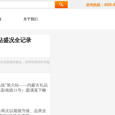
400-
咨询热线：
务
关于我们
站盛况全记录
礼品行业资源对接会，在呼和浩特巨华嘉
会战”第六站——内蒙古礼品
影南路31号）圆满落下帷
会再次以规模升级、品类全