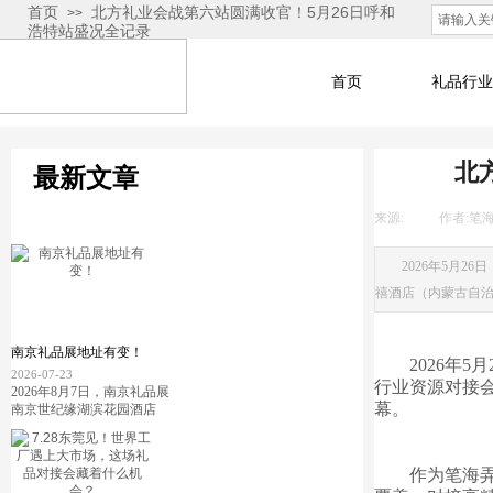
首页
北方礼业会战第六站圆满收官！5月26日呼和
>>
浩特站盛况全记录
首页
礼品行业
北
最新文章
来源:
|
作者:
笔
2026年5月
禧酒店（内蒙古自治
南京礼品展地址有变！
2026年
2026-07-23
行业资源对接
2026年8月7日，南京礼品展
幕。
南京世纪缘湖滨花园酒店
作为笔海