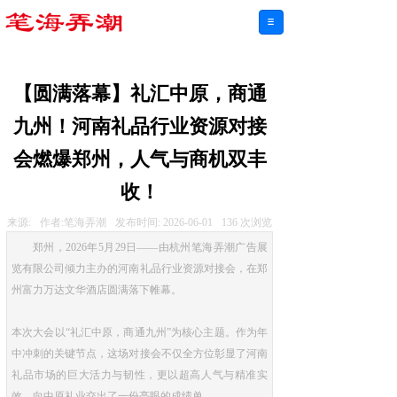
【圆满落幕】礼汇中原，商通
九州！河南礼品行业资源对接
会燃爆郑州，人气与商机双丰
收！
来源:
作者:
笔海弄潮
发布时间:
2026-06-01
136
次浏览
郑州，2026年5月29日——由杭州笔海弄潮广告展
览有限公司倾力主办的河南礼品行业资源对接会，在郑
州富力万达文华酒店圆满落下帷幕。
本次大会以“礼汇中原，商通九州”为核心主题。作为年
中冲刺的关键节点，这场对接会不仅全方位彰显了河南
礼品市场的巨大活力与韧性，更以超高人气与精准实
效，向中原礼业交出了一份亮眼的成绩单。